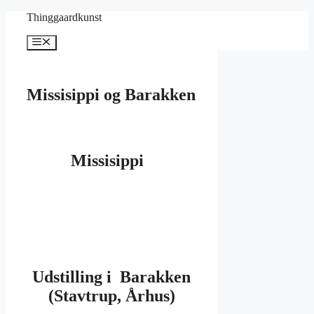
Hop
Thinggaardkunst
til
indhold
Menu
Missisippi og Barakken
Missisippi
Udstilling i Barakken
(Stavtrup, Århus)