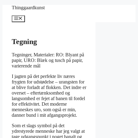
Hop
Thinggaardkunst
til
indhold
Menu
Tegning
Tegninger, Materialer: RO: Blyant på
papir, URO: Blæk og tusch på papir,
varierende mål
I jagten på det perfekte liv næres
frygten for udstødelse – urangsten for
at blive forladt af flokken. Det indre er
overset – eftertænksomhed og
langsomhed er fejet af banen til fordel
for effektivitet. Det moderne
menneskes uro, som også er min,
danner bund i mit afgangsprojekt.
Som et slags symbol på det
ydrestyrede menneske har jeg valgt at
tage udgangspunkt i noget banalt og