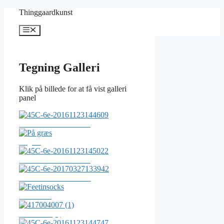
Hop
Thinggaardkunst
til
indhold
Menu
Tegning Galleri
Klik på billede for at få vist galleri
panel
45C-6e-20161123144609
På græs
45C-6e-20161123145022
45C-6e-20170327133942
Feetinsocks
417004007 (1)