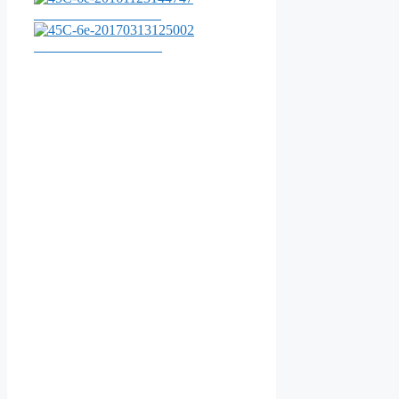
45C-6e-20161123144747
45C-6e-20170313125002