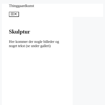
Hop
Thinggaardkunst
til
indhold
Menu
Skulptur
Her kommer der nogle billeder og
noget tekst (se under galleri)