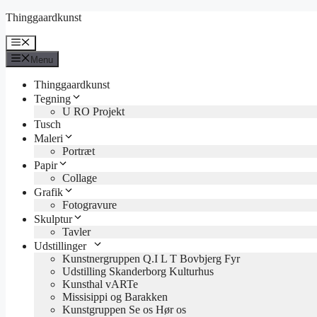
Hop
Thinggaardkunst
til
indhold
Menu
Menu
Thinggaardkunst
Tegning
U RO Projekt
Tusch
Maleri
Portræt
Papir
Collage
Grafik
Fotogravure
Skulptur
Tavler
Udstillinger
Kunstnergruppen Q.I L T Bovbjerg Fyr
Udstilling Skanderborg Kulturhus
Kunsthal vARTe
Missisippi og Barakken
Kunstgruppen Se os Hør os