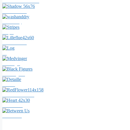
White Columns 52x96
Shadow 56x76
washanddry
Stripes
Lilleflue42x60
Log
Medvinger
Black Figures
Detaille
RedFlower114x158
Heart 42x30
Between Us